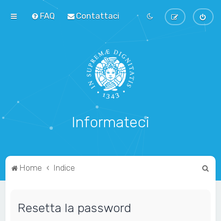
FAQ
Contattaci
Informateci
C
Home
Indice
e
r
Resetta la password
c