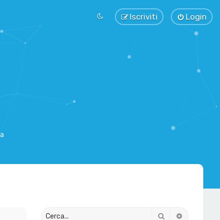
Iscriviti
Login
sa
Cerca
Ricerca av