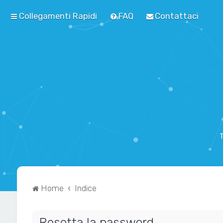
Collegamenti Rapidi
FAQ
Contattaci
T
Home
Indice
Resetta la password