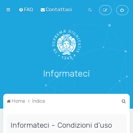
FAQ
Contattaci
Informateci
C
Home
Indice
e
r
Informateci - Condizioni d’uso
c