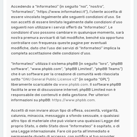
a
Accedendo a “Informateci” (in seguito “noi”, “nostro”,
“Informateci”, “https://www.informateci.it”), l’utente accetta di
essere vincolato legalmente alle seguenti condizioni d’uso. Se
non accetti di essere limitato legalmente dalle condizioni d’uso
seguenti non utilizzare i servizi offerti da “Informateci”. Le
condizioni d’uso possono cambiare in qualunque momento, sarà
nostra premura avvisarti di tali modifiche, benché sia opportuno
controllare con frequenza queste pagine per eventuali
modifiche, dato che l’uso dei servizi di “Informateci” implica la
completa accettazione delle condizioni d’uso.
“Informateci” utilizza il sistema phpBB (in seguito “loro”, “phpBB
software”, “www.phpbb.com”, “phpBB Limited”, “phpBB Teams”)
che è un software per la creazione di comunità web rilasciata
sotto “
GNU General Public License v2
” (in seguito “GPL”)
liberamente scaricabile da
www.phpbb.com
. Il software phpBB
facilita le aree di discussione internet; phpBB Limited non è
responsabile dei contenuti e della gestione. Per ulteriori
informazioni su phpBB:
https://www.phpbb.com
.
Accetti di non inviare alcun tipo di offesa, oscenità, volgarità,
calunnia, minaccia, messaggio a sfondo sessuale, o qualsiasi
altro tipo di materiale che può violare una qualsiasi Legge del
proprio Stato, o dello Stato dove “Informateci” è ospitato, o di
una Legge internazionale. Fare ciò porta all’immediato e
permanente divieto di accesso, con notifica al tuo provider