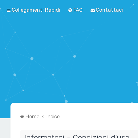
Collegamenti Rapidi
FAQ
Contattaci
T
Home
Indice
Informateci - Condizioni d’uso