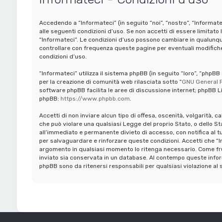
Accedendo a “Informateci” (in seguito “noi”, “nostro”, “Informate
alle seguenti condizioni d’uso. Se non accetti di essere limitato 
“Informateci”. Le condizioni d’uso possono cambiare in qualunq
controllare con frequenza queste pagine per eventuali modifiche,
condizioni d’uso.
“Informateci” utilizza il sistema phpBB (in seguito “loro”, “ph
per la creazione di comunità web rilasciata sotto “
GNU General P
software phpBB facilita le aree di discussione internet; phpBB Li
phpBB:
https://www.phpbb.com
.
Accetti di non inviare alcun tipo di offesa, oscenità, volgarità, 
che può violare una qualsiasi Legge del proprio Stato, o dello St
all’immediato e permanente divieto di accesso, con notifica al tuo 
per salvaguardare e rinforzare queste condizioni. Accetti che “In
argomento in qualsiasi momento lo ritenga necessario. Come frui
inviato sia conservata in un database. Al contempo queste infor
phpBB sono da ritenersi responsabili per qualsiasi violazione 