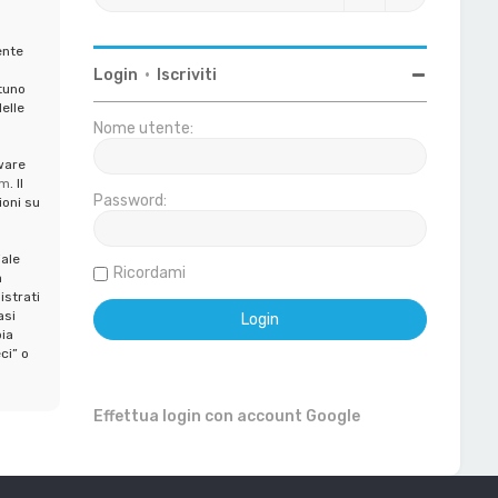
ente
Login
•
Iscriviti
tuno
elle
Nome utente:
ware
om
. Il
Password:
ioni su
iale
Ricordami
a
istrati
asi
ia
ci” o
Effettua login con account Google