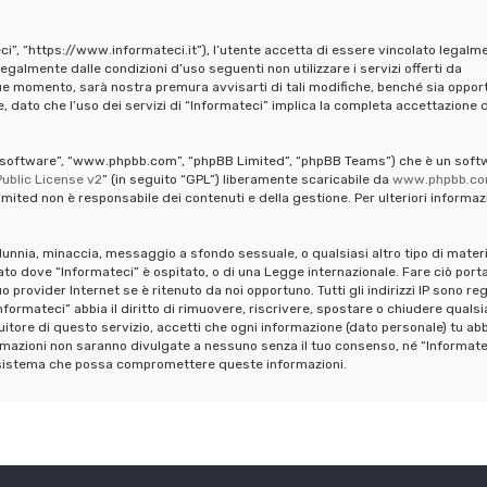
ci”, “https://www.informateci.it”), l’utente accetta di essere vincolato legalm
legalmente dalle condizioni d’uso seguenti non utilizzare i servizi offerti da
ue momento, sarà nostra premura avvisarti di tali modifiche, benché sia oppor
 dato che l’uso dei servizi di “Informateci” implica la completa accettazione d
pBB software”, “www.phpbb.com”, “phpBB Limited”, “phpBB Teams”) che è un soft
ublic License v2
” (in seguito “GPL”) liberamente scaricabile da
www.phpbb.c
mited non è responsabile dei contenuti e della gestione. Per ulteriori informaz
calunnia, minaccia, messaggio a sfondo sessuale, o qualsiasi altro tipo di mater
ato dove “Informateci” è ospitato, o di una Legge internazionale. Fare ciò port
provider Internet se è ritenuto da noi opportuno. Tutti gli indirizzi IP sono reg
formateci” abbia il diritto di rimuovere, riscrivere, spostare o chiudere qualsi
tore di questo servizio, accetti che ogni informazione (dato personale) tu abb
mazioni non saranno divulgate a nessuno senza il tuo consenso, né “Informate
al sistema che possa compromettere queste informazioni.