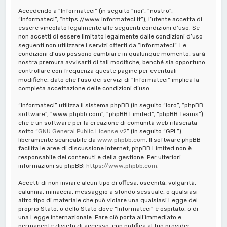
a
Accedendo a “Informateci” (in seguito “noi”, “nostro”,
“Informateci”, “https://www.informateci.it”), l’utente accetta di
essere vincolato legalmente alle seguenti condizioni d’uso. Se
non accetti di essere limitato legalmente dalle condizioni d’uso
seguenti non utilizzare i servizi offerti da “Informateci”. Le
condizioni d’uso possono cambiare in qualunque momento, sarà
nostra premura avvisarti di tali modifiche, benché sia opportuno
controllare con frequenza queste pagine per eventuali
modifiche, dato che l’uso dei servizi di “Informateci” implica la
completa accettazione delle condizioni d’uso.
“Informateci” utilizza il sistema phpBB (in seguito “loro”, “phpBB
software”, “www.phpbb.com”, “phpBB Limited”, “phpBB Teams”)
che è un software per la creazione di comunità web rilasciata
sotto “
GNU General Public License v2
” (in seguito “GPL”)
liberamente scaricabile da
www.phpbb.com
. Il software phpBB
facilita le aree di discussione internet; phpBB Limited non è
responsabile dei contenuti e della gestione. Per ulteriori
informazioni su phpBB:
https://www.phpbb.com
.
Accetti di non inviare alcun tipo di offesa, oscenità, volgarità,
calunnia, minaccia, messaggio a sfondo sessuale, o qualsiasi
altro tipo di materiale che può violare una qualsiasi Legge del
proprio Stato, o dello Stato dove “Informateci” è ospitato, o di
una Legge internazionale. Fare ciò porta all’immediato e
permanente divieto di accesso, con notifica al tuo provider