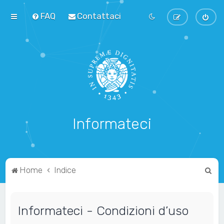
FAQ
Contattaci
Informateci
C
Home
Indice
e
r
Informateci - Condizioni d’uso
c