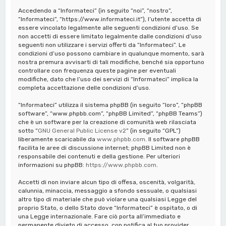
a
Accedendo a “Informateci” (in seguito “noi”, “nostro”,
“Informateci”, “https://www.informateci.it”), l’utente accetta di
essere vincolato legalmente alle seguenti condizioni d’uso. Se
non accetti di essere limitato legalmente dalle condizioni d’uso
seguenti non utilizzare i servizi offerti da “Informateci”. Le
condizioni d’uso possono cambiare in qualunque momento, sarà
nostra premura avvisarti di tali modifiche, benché sia opportuno
controllare con frequenza queste pagine per eventuali
modifiche, dato che l’uso dei servizi di “Informateci” implica la
completa accettazione delle condizioni d’uso.
“Informateci” utilizza il sistema phpBB (in seguito “loro”, “phpBB
software”, “www.phpbb.com”, “phpBB Limited”, “phpBB Teams”)
che è un software per la creazione di comunità web rilasciata
sotto “
GNU General Public License v2
” (in seguito “GPL”)
liberamente scaricabile da
www.phpbb.com
. Il software phpBB
facilita le aree di discussione internet; phpBB Limited non è
responsabile dei contenuti e della gestione. Per ulteriori
informazioni su phpBB:
https://www.phpbb.com
.
Accetti di non inviare alcun tipo di offesa, oscenità, volgarità,
calunnia, minaccia, messaggio a sfondo sessuale, o qualsiasi
altro tipo di materiale che può violare una qualsiasi Legge del
proprio Stato, o dello Stato dove “Informateci” è ospitato, o di
una Legge internazionale. Fare ciò porta all’immediato e
permanente divieto di accesso, con notifica al tuo provider