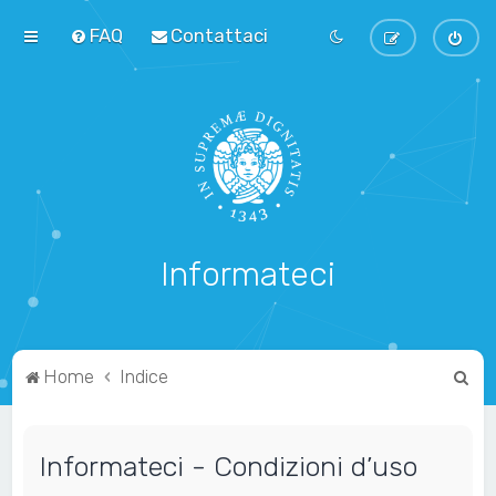
FAQ
Contattaci
Informateci
C
Home
Indice
e
r
Informateci - Condizioni d’uso
c