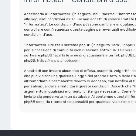
Accedendo a “Informateci” (in seguito “noi”, “nostro”, “Informate
alle seguenti condizioni d’uso. Se non accetti di essere limitato 
“Informateci”. Le condizioni d’uso possono cambiare in qualunq
controllare con frequenza queste pagine per eventuali modifiche,
condizioni d’uso.
“Informateci” utilizza il sistema phpBB (in seguito “loro”, “ph
per la creazione di comunità web rilasciata sotto “
GNU General P
software phpBB facilita le aree di discussione internet; phpBB Li
phpBB:
https://www.phpbb.com
.
Accetti di non inviare alcun tipo di offesa, oscenità, volgarità, 
che può violare una qualsiasi Legge del proprio Stato, o dello St
all’immediato e permanente divieto di accesso, con notifica al tuo 
per salvaguardare e rinforzare queste condizioni. Accetti che “In
argomento in qualsiasi momento lo ritenga necessario. Come frui
inviato sia conservata in un database. Al contempo queste infor
phpBB sono da ritenersi responsabili per qualsiasi violazione 