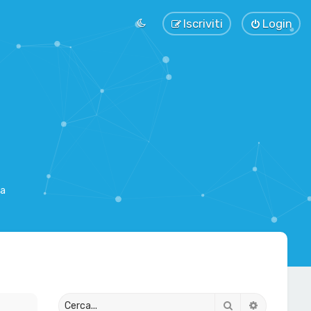
Iscriviti
Login
sa
Cerca
Ricerca av