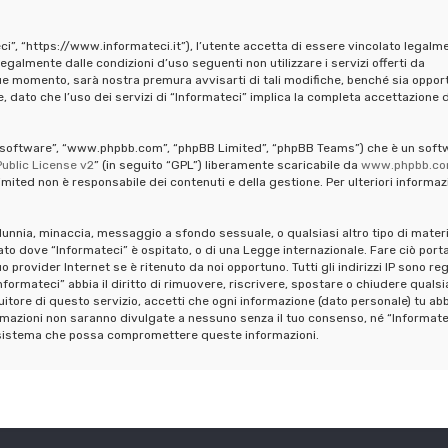
ci”, “https://www.informateci.it”), l’utente accetta di essere vincolato legalm
legalmente dalle condizioni d’uso seguenti non utilizzare i servizi offerti da
ue momento, sarà nostra premura avvisarti di tali modifiche, benché sia oppor
 dato che l’uso dei servizi di “Informateci” implica la completa accettazione d
pBB software”, “www.phpbb.com”, “phpBB Limited”, “phpBB Teams”) che è un soft
ublic License v2
” (in seguito “GPL”) liberamente scaricabile da
www.phpbb.c
mited non è responsabile dei contenuti e della gestione. Per ulteriori informaz
calunnia, minaccia, messaggio a sfondo sessuale, o qualsiasi altro tipo di mater
ato dove “Informateci” è ospitato, o di una Legge internazionale. Fare ciò port
provider Internet se è ritenuto da noi opportuno. Tutti gli indirizzi IP sono reg
formateci” abbia il diritto di rimuovere, riscrivere, spostare o chiudere qualsi
tore di questo servizio, accetti che ogni informazione (dato personale) tu abb
mazioni non saranno divulgate a nessuno senza il tuo consenso, né “Informate
al sistema che possa compromettere queste informazioni.