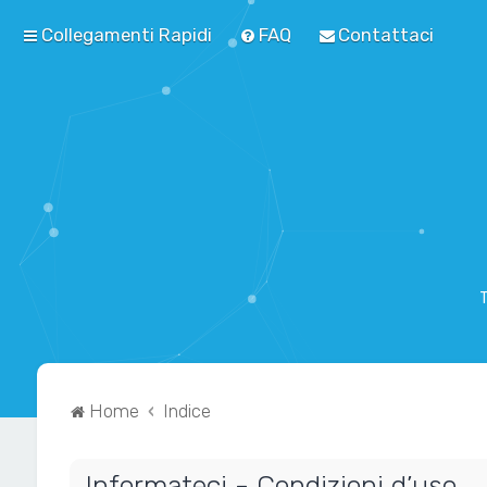
Collegamenti Rapidi
FAQ
Contattaci
T
Home
Indice
Informateci - Condizioni d’uso