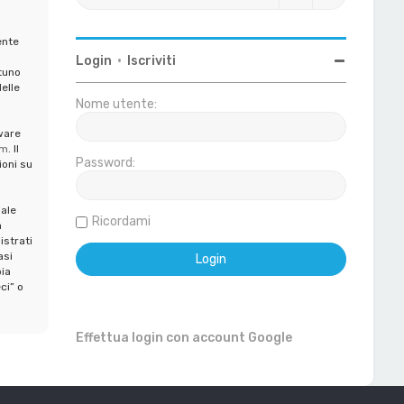
ente
Login
•
Iscriviti
tuno
elle
Nome utente:
ware
om
. Il
Password:
ioni su
iale
Ricordami
a
istrati
asi
ia
ci” o
Effettua login con account Google