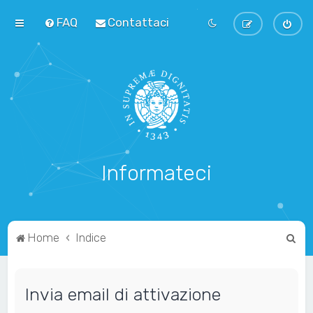
FAQ
Contattaci
Informateci
C
Home
Indice
e
r
Invia email di attivazione
c