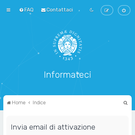
FAQ
Contattaci
Informateci
C
Home
Indice
e
r
Invia email di attivazione
c