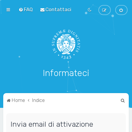
FAQ
Contattaci
Informateci
C
Home
Indice
e
r
Invia email di attivazione
c