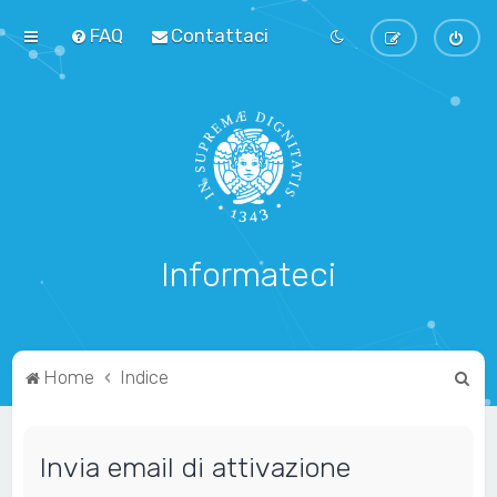
FAQ
Contattaci
Informateci
C
Home
Indice
e
r
Invia email di attivazione
c