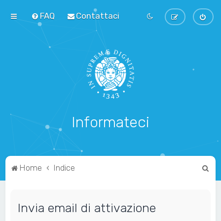
FAQ
Contattaci
Informateci
C
Home
Indice
e
r
Invia email di attivazione
c