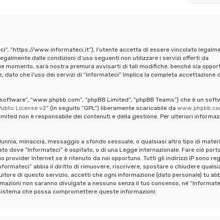
ci”, “https://www.informateci.it”), l’utente accetta di essere vincolato legalm
legalmente dalle condizioni d’uso seguenti non utilizzare i servizi offerti da
ue momento, sarà nostra premura avvisarti di tali modifiche, benché sia oppor
 dato che l’uso dei servizi di “Informateci” implica la completa accettazione d
pBB software”, “www.phpbb.com”, “phpBB Limited”, “phpBB Teams”) che è un soft
ublic License v2
” (in seguito “GPL”) liberamente scaricabile da
www.phpbb.c
mited non è responsabile dei contenuti e della gestione. Per ulteriori informaz
calunnia, minaccia, messaggio a sfondo sessuale, o qualsiasi altro tipo di mater
ato dove “Informateci” è ospitato, o di una Legge internazionale. Fare ciò port
provider Internet se è ritenuto da noi opportuno. Tutti gli indirizzi IP sono reg
formateci” abbia il diritto di rimuovere, riscrivere, spostare o chiudere qualsi
tore di questo servizio, accetti che ogni informazione (dato personale) tu abb
mazioni non saranno divulgate a nessuno senza il tuo consenso, né “Informate
al sistema che possa compromettere queste informazioni.