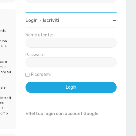
Login
•
Iscriviti
ente
Nome utente:
tuno
elle
Password:
ware
om
. Il
ioni su
Ricordami
iale
a
istrati
asi
ia
ci” o
Effettua login con account Google