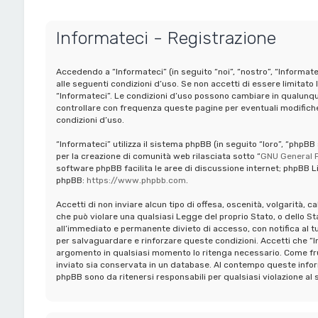
Informateci - Registrazione
Accedendo a “Informateci” (in seguito “noi”, “nostro”, “Informate
alle seguenti condizioni d’uso. Se non accetti di essere limitato 
“Informateci”. Le condizioni d’uso possono cambiare in qualunq
controllare con frequenza queste pagine per eventuali modifiche,
condizioni d’uso.
“Informateci” utilizza il sistema phpBB (in seguito “loro”, “ph
per la creazione di comunità web rilasciata sotto “
GNU General P
software phpBB facilita le aree di discussione internet; phpBB Li
phpBB:
https://www.phpbb.com
.
Accetti di non inviare alcun tipo di offesa, oscenità, volgarità, 
che può violare una qualsiasi Legge del proprio Stato, o dello St
all’immediato e permanente divieto di accesso, con notifica al tuo 
per salvaguardare e rinforzare queste condizioni. Accetti che “In
argomento in qualsiasi momento lo ritenga necessario. Come frui
inviato sia conservata in un database. Al contempo queste infor
phpBB sono da ritenersi responsabili per qualsiasi violazione 