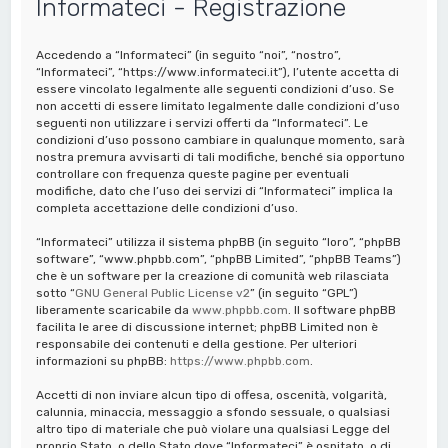
Informateci - Registrazione
a
Accedendo a “Informateci” (in seguito “noi”, “nostro”,
“Informateci”, “https://www.informateci.it”), l’utente accetta di
essere vincolato legalmente alle seguenti condizioni d’uso. Se
non accetti di essere limitato legalmente dalle condizioni d’uso
seguenti non utilizzare i servizi offerti da “Informateci”. Le
condizioni d’uso possono cambiare in qualunque momento, sarà
nostra premura avvisarti di tali modifiche, benché sia opportuno
controllare con frequenza queste pagine per eventuali
modifiche, dato che l’uso dei servizi di “Informateci” implica la
completa accettazione delle condizioni d’uso.
“Informateci” utilizza il sistema phpBB (in seguito “loro”, “phpBB
software”, “www.phpbb.com”, “phpBB Limited”, “phpBB Teams”)
che è un software per la creazione di comunità web rilasciata
sotto “
GNU General Public License v2
” (in seguito “GPL”)
liberamente scaricabile da
www.phpbb.com
. Il software phpBB
facilita le aree di discussione internet; phpBB Limited non è
responsabile dei contenuti e della gestione. Per ulteriori
informazioni su phpBB:
https://www.phpbb.com
.
Accetti di non inviare alcun tipo di offesa, oscenità, volgarità,
calunnia, minaccia, messaggio a sfondo sessuale, o qualsiasi
altro tipo di materiale che può violare una qualsiasi Legge del
proprio Stato, o dello Stato dove “Informateci” è ospitato, o di