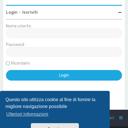
Login
•
Iscriviti
Nome utente:
Password:
Ricordami
Questo sito utilizza cookie al fine di fornire la
Effettua login con account Google
migliore navigazione possibile
Ulteriori informazioni
Home
Indice
Contattaci