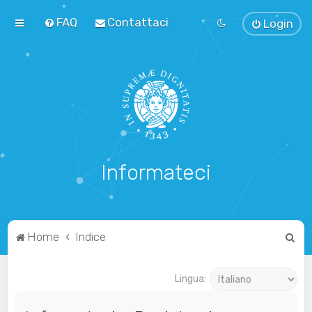
FAQ
Contattaci
Login
Informateci
C
Home
Indice
e
r
Lingua:
c