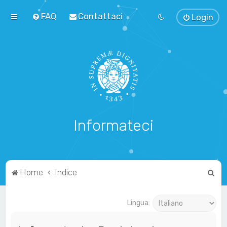
FAQ
Contattaci
Login
Informateci
C
Home
Indice
e
r
Lingua:
c