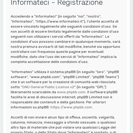
Informateci - Registrazione
a
Accedendo a “Informateci” (in seguito “noi”, “nostro”,
“Informateci”, “https://www.informateci.it”), l’utente accetta di
essere vincolato legalmente alle seguenti condizioni d’uso. Se
non accetti di essere limitato legalmente dalle condizioni d’uso
seguenti non utilizzare i servizi offerti da “Informateci”. Le
condizioni d’uso possono cambiare in qualunque momento, sarà
nostra premura avvisarti di tali modifiche, benché sia opportuno
controllare con frequenza queste pagine per eventuali
modifiche, dato che l’uso dei servizi di “Informateci” implica la
completa accettazione delle condizioni d’uso.
“Informateci” utilizza il sistema phpBB (in seguito “loro”, “phpBB
software”, “www.phpbb.com”, “phpBB Limited”, “phpBB Teams”)
che è un software per la creazione di comunità web rilasciata
sotto “
GNU General Public License v2
” (in seguito “GPL”)
liberamente scaricabile da
www.phpbb.com
. Il software phpBB
facilita le aree di discussione internet; phpBB Limited non è
responsabile dei contenuti e della gestione. Per ulteriori
informazioni su phpBB:
https://www.phpbb.com
.
Accetti di non inviare alcun tipo di offesa, oscenità, volgarità,
calunnia, minaccia, messaggio a sfondo sessuale, o qualsiasi
altro tipo di materiale che può violare una qualsiasi Legge del
proprio Stato, o dello Stato dove “Informateci” è ospitato, o di