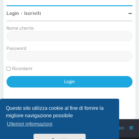
Login
•
Iscriviti
Nome utente:
Password:
Ricordami
Questo sito utilizza cookie al fine di fornire la
Effettua login con account Google
migliore navigazione possibile
Ulteriori informazioni
Home
Indice
Contattaci