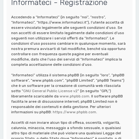
Informateci - Registrazione
a
Accedendo a “Informateci” (in seguito “noi”, “nostro”,
“Informateci”, “https://www.informateci.it”), l’utente accetta di
essere vincolato legalmente alle seguenti condizioni d’uso. Se
non accetti di essere limitato legalmente dalle condizioni d’uso
seguenti non utilizzare i servizi offerti da “Informateci”. Le
condizioni d’uso possono cambiare in qualunque momento, sarà
nostra premura avvisarti di tali modifiche, benché sia opportuno
controllare con frequenza queste pagine per eventuali
modifiche, dato che l’uso dei servizi di “Informateci” implica la
completa accettazione delle condizioni d’uso.
“Informateci” utilizza il sistema phpBB (in seguito “loro”, “phpBB
software”, “www.phpbb.com”, “phpBB Limited”, “phpBB Teams”)
che è un software per la creazione di comunità web rilasciata
sotto “
GNU General Public License v2
” (in seguito “GPL”)
liberamente scaricabile da
www.phpbb.com
. Il software phpBB
facilita le aree di discussione internet; phpBB Limited non è
responsabile dei contenuti e della gestione. Per ulteriori
informazioni su phpBB:
https://www.phpbb.com
.
Accetti di non inviare alcun tipo di offesa, oscenità, volgarità,
calunnia, minaccia, messaggio a sfondo sessuale, o qualsiasi
altro tipo di materiale che può violare una qualsiasi Legge del
proprio Stato, o dello Stato dove “Informateci” è ospitato, o di