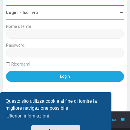
Login
•
Iscriviti
Nome utente:
Password:
Ricordami
Questo sito utilizza cookie al fine di fornire la
Effettua login con account Google
migliore navigazione possibile
Ulteriori informazioni
Home
Indice
Contattaci