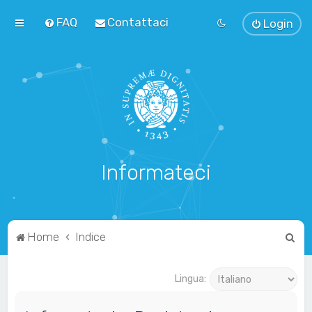
FAQ
Contattaci
Login
Informateci
C
Home
Indice
e
r
Lingua:
c