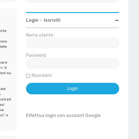
Login
•
Iscriviti
ente
Nome utente:
tuno
elle
Password:
ware
om
. Il
ioni su
Ricordami
iale
a
istrati
asi
ia
ci” o
Effettua login con account Google