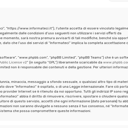
ci”, “https://www.informateci.it”), l’utente accetta di essere vincolato legalm
legalmente dalle condizioni d’uso seguenti non utilizzare i servizi offerti da
ue momento, sarà nostra premura avvisarti di tali modifiche, benché sia oppor
 dato che l’uso dei servizi di “Informateci” implica la completa accettazione d
pBB software”, “www.phpbb.com”, “phpBB Limited”, “phpBB Teams”) che è un soft
ublic License v2
” (in seguito “GPL”) liberamente scaricabile da
www.phpbb.c
mited non è responsabile dei contenuti e della gestione. Per ulteriori informaz
calunnia, minaccia, messaggio a sfondo sessuale, o qualsiasi altro tipo di mater
ato dove “Informateci” è ospitato, o di una Legge internazionale. Fare ciò port
provider Internet se è ritenuto da noi opportuno. Tutti gli indirizzi IP sono reg
formateci” abbia il diritto di rimuovere, riscrivere, spostare o chiudere qualsi
tore di questo servizio, accetti che ogni informazione (dato personale) tu abb
mazioni non saranno divulgate a nessuno senza il tuo consenso, né “Informate
al sistema che possa compromettere queste informazioni.