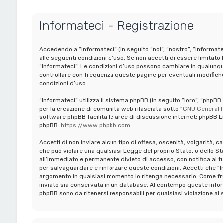
Informateci - Registrazione
Accedendo a “Informateci” (in seguito “noi”, “nostro”, “Informate
alle seguenti condizioni d’uso. Se non accetti di essere limitato 
“Informateci”. Le condizioni d’uso possono cambiare in qualunq
controllare con frequenza queste pagine per eventuali modifiche,
condizioni d’uso.
“Informateci” utilizza il sistema phpBB (in seguito “loro”, “ph
per la creazione di comunità web rilasciata sotto “
GNU General P
software phpBB facilita le aree di discussione internet; phpBB Li
phpBB:
https://www.phpbb.com
.
Accetti di non inviare alcun tipo di offesa, oscenità, volgarità, 
che può violare una qualsiasi Legge del proprio Stato, o dello St
all’immediato e permanente divieto di accesso, con notifica al tuo 
per salvaguardare e rinforzare queste condizioni. Accetti che “In
argomento in qualsiasi momento lo ritenga necessario. Come frui
inviato sia conservata in un database. Al contempo queste infor
phpBB sono da ritenersi responsabili per qualsiasi violazione 