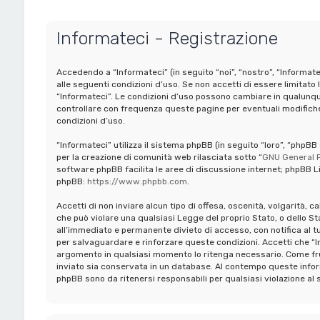
Informateci - Registrazione
Accedendo a “Informateci” (in seguito “noi”, “nostro”, “Informate
alle seguenti condizioni d’uso. Se non accetti di essere limitato 
“Informateci”. Le condizioni d’uso possono cambiare in qualunq
controllare con frequenza queste pagine per eventuali modifiche,
condizioni d’uso.
“Informateci” utilizza il sistema phpBB (in seguito “loro”, “ph
per la creazione di comunità web rilasciata sotto “
GNU General P
software phpBB facilita le aree di discussione internet; phpBB Li
phpBB:
https://www.phpbb.com
.
Accetti di non inviare alcun tipo di offesa, oscenità, volgarità, 
che può violare una qualsiasi Legge del proprio Stato, o dello St
all’immediato e permanente divieto di accesso, con notifica al tuo 
per salvaguardare e rinforzare queste condizioni. Accetti che “In
argomento in qualsiasi momento lo ritenga necessario. Come frui
inviato sia conservata in un database. Al contempo queste infor
phpBB sono da ritenersi responsabili per qualsiasi violazione 