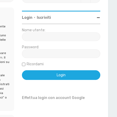
Login
•
Iscriviti
ente
Nome utente:
tuno
elle
Password:
ware
om
. Il
ioni su
Ricordami
iale
a
istrati
asi
ia
ci” o
Effettua login con account Google