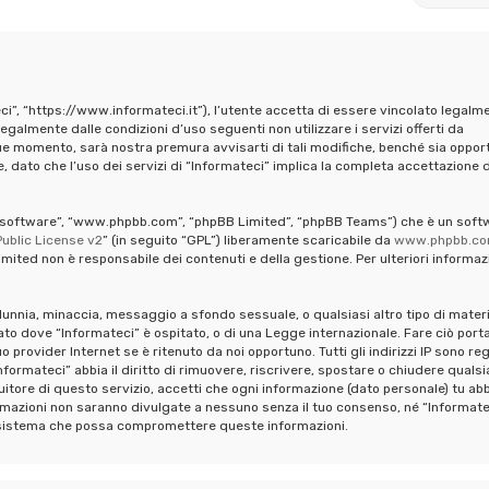
ci”, “https://www.informateci.it”), l’utente accetta di essere vincolato legalm
legalmente dalle condizioni d’uso seguenti non utilizzare i servizi offerti da
ue momento, sarà nostra premura avvisarti di tali modifiche, benché sia oppor
 dato che l’uso dei servizi di “Informateci” implica la completa accettazione d
pBB software”, “www.phpbb.com”, “phpBB Limited”, “phpBB Teams”) che è un soft
ublic License v2
” (in seguito “GPL”) liberamente scaricabile da
www.phpbb.c
mited non è responsabile dei contenuti e della gestione. Per ulteriori informaz
calunnia, minaccia, messaggio a sfondo sessuale, o qualsiasi altro tipo di mater
ato dove “Informateci” è ospitato, o di una Legge internazionale. Fare ciò port
provider Internet se è ritenuto da noi opportuno. Tutti gli indirizzi IP sono reg
formateci” abbia il diritto di rimuovere, riscrivere, spostare o chiudere qualsi
tore di questo servizio, accetti che ogni informazione (dato personale) tu abb
mazioni non saranno divulgate a nessuno senza il tuo consenso, né “Informate
al sistema che possa compromettere queste informazioni.