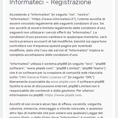
Informateci - Registrazione
a
Accedendo a “Informateci” (in seguito “noi”, “nostro”,
“Informateci”, “https://www.informateci.it”), l’utente accetta di
essere vincolato legalmente alle seguenti condizioni d’uso. Se
non accetti di essere limitato legalmente dalle condizioni d’uso
seguenti non utilizzare i servizi offerti da “Informateci”. Le
condizioni d’uso possono cambiare in qualunque momento, sarà
nostra premura avvisarti di tali modifiche, benché sia opportuno
controllare con frequenza queste pagine per eventuali
modifiche, dato che l’uso dei servizi di “Informateci” implica la
completa accettazione delle condizioni d’uso.
“Informateci” utilizza il sistema phpBB (in seguito “loro”, “phpBB
software”, “www.phpbb.com”, “phpBB Limited”, “phpBB Teams”)
che è un software per la creazione di comunità web rilasciata
sotto “
GNU General Public License v2
” (in seguito “GPL”)
liberamente scaricabile da
www.phpbb.com
. Il software phpBB
facilita le aree di discussione internet; phpBB Limited non è
responsabile dei contenuti e della gestione. Per ulteriori
informazioni su phpBB:
https://www.phpbb.com
.
Accetti di non inviare alcun tipo di offesa, oscenità, volgarità,
calunnia, minaccia, messaggio a sfondo sessuale, o qualsiasi
altro tipo di materiale che può violare una qualsiasi Legge del
proprio Stato, o dello Stato dove “Informateci” è ospitato, o di