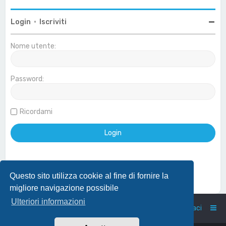
Login
•
Iscriviti
Nome utente:
Password:
Ricordami
Questo sito utilizza cookie al fine di fornire la
Effettua login con account Google
migliore navigazione possibile
Ulteriori informazioni
Home
Indice
Contattaci