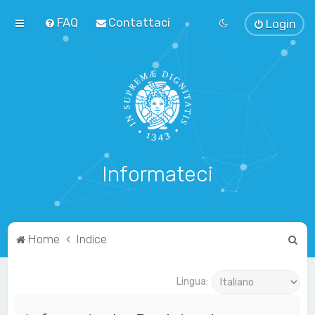
FAQ
Contattaci
Login
Informateci
C
Home
Indice
e
r
Lingua:
c