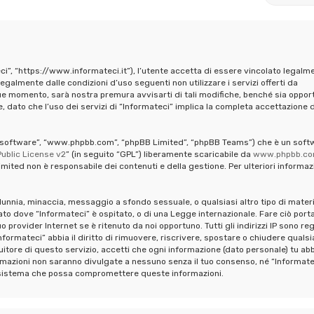
ci”, “https://www.informateci.it”), l’utente accetta di essere vincolato legalm
legalmente dalle condizioni d’uso seguenti non utilizzare i servizi offerti da
ue momento, sarà nostra premura avvisarti di tali modifiche, benché sia oppor
 dato che l’uso dei servizi di “Informateci” implica la completa accettazione d
pBB software”, “www.phpbb.com”, “phpBB Limited”, “phpBB Teams”) che è un soft
ublic License v2
” (in seguito “GPL”) liberamente scaricabile da
www.phpbb.c
mited non è responsabile dei contenuti e della gestione. Per ulteriori informaz
calunnia, minaccia, messaggio a sfondo sessuale, o qualsiasi altro tipo di mater
ato dove “Informateci” è ospitato, o di una Legge internazionale. Fare ciò port
provider Internet se è ritenuto da noi opportuno. Tutti gli indirizzi IP sono reg
formateci” abbia il diritto di rimuovere, riscrivere, spostare o chiudere qualsi
tore di questo servizio, accetti che ogni informazione (dato personale) tu abb
mazioni non saranno divulgate a nessuno senza il tuo consenso, né “Informate
al sistema che possa compromettere queste informazioni.