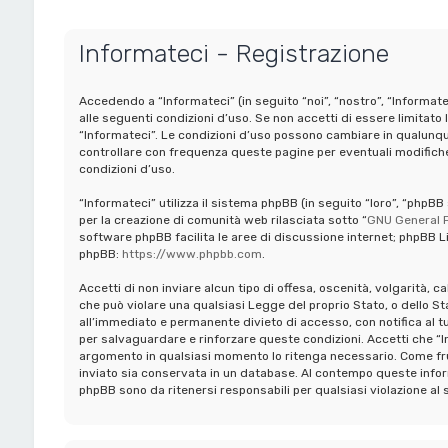
Informateci - Registrazione
Accedendo a “Informateci” (in seguito “noi”, “nostro”, “Informate
alle seguenti condizioni d’uso. Se non accetti di essere limitato 
“Informateci”. Le condizioni d’uso possono cambiare in qualunq
controllare con frequenza queste pagine per eventuali modifiche,
condizioni d’uso.
“Informateci” utilizza il sistema phpBB (in seguito “loro”, “ph
per la creazione di comunità web rilasciata sotto “
GNU General P
software phpBB facilita le aree di discussione internet; phpBB Li
phpBB:
https://www.phpbb.com
.
Accetti di non inviare alcun tipo di offesa, oscenità, volgarità, 
che può violare una qualsiasi Legge del proprio Stato, o dello St
all’immediato e permanente divieto di accesso, con notifica al tuo 
per salvaguardare e rinforzare queste condizioni. Accetti che “In
argomento in qualsiasi momento lo ritenga necessario. Come frui
inviato sia conservata in un database. Al contempo queste infor
phpBB sono da ritenersi responsabili per qualsiasi violazione 