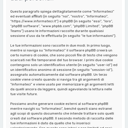
a
Questo paragrafo spiega dettagliatamente come “Informateci”
ed eventuali affiliati (in seguito “noi”, “nostro”, “Informateci”,
“https://www.informateci.it”) e phpBB (in seguito “essi”, “loro”,
“phpBB software”, “www.phpbb.com”, “phpBB Limited”, “phpBB
Teams”) usano le informazioni raccolte durante qualsiasi
sessione d’uso da te effettuata (in seguito “le tue informazioni”).
Le tue informazioni sono raccolte in due modi. In primo luogo,
mentre si naviga su “Informateci” il software phpBB creerà un
certo numero di cookie, che sono piccoli file di testo che vengono
scaricati nei file temporanei del tuo browser. I primi due cookie
contengono solo un identificativo utente (in seguito “user-id”) ed
un identificativo anonimo di sessione (in seguito “session-id”),
assegnato automaticamente dal software phpBB. Un terzo
cookie viene creato quando si naviga tra gli argomenti di
“Informateci” e viene usato per memorizzare gli argomenti letti
da quelli ancora da leggere, quindi agevolando la lettura nelle
tue visite future.
Possiamo anche generare cookie esterni al software phpBB
mentre navighi su “Informateci”, benché questi siano estranei
agli scopi di questo documento che intende trattare solo quelli
creati dal software phpBB. Il secondo metodo di raccolta delle
tue informazioni è dato da quello che tu inserisci
volontariamente. Con questo sono intesi e non limitati ad essi: