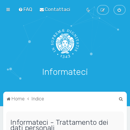
FAQ
Contattaci
Informateci
C
Home
Indice
e
r
Informateci - Trattamento dei
c
dati personali