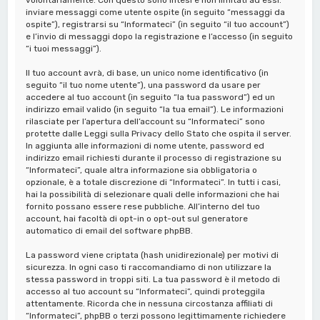
inviare messaggi come utente ospite (in seguito “messaggi da
ospite”), registrarsi su “Informateci” (in seguito “il tuo account”)
e l’invio di messaggi dopo la registrazione e l’accesso (in seguito
“i tuoi messaggi”).
Il tuo account avrà, di base, un unico nome identificativo (in
seguito “il tuo nome utente”), una password da usare per
accedere al tuo account (in seguito “la tua password”) ed un
indirizzo email valido (in seguito “la tua email”). Le informazioni
rilasciate per l’apertura dell’account su “Informateci” sono
protette dalle Leggi sulla Privacy dello Stato che ospita il server.
In aggiunta alle informazioni di nome utente, password ed
indirizzo email richiesti durante il processo di registrazione su
“Informateci”, quale altra informazione sia obbligatoria o
opzionale, è a totale discrezione di “Informateci”. In tutti i casi,
hai la possibilità di selezionare quali delle informazioni che hai
fornito possano essere rese pubbliche. All’interno del tuo
account, hai facoltà di opt-in o opt-out sul generatore
automatico di email del software phpBB.
La password viene criptata (hash unidirezionale) per motivi di
sicurezza. In ogni caso ti raccomandiamo di non utilizzare la
stessa password in troppi siti. La tua password è il metodo di
accesso al tuo account su “Informateci”, quindi proteggila
attentamente. Ricorda che in nessuna circostanza affiliati di
“Informateci”, phpBB o terzi possono legittimamente richiedere