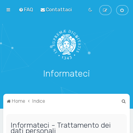
FAQ
Contattaci
Informateci
C
Home
Indice
e
r
Informateci - Trattamento dei
c
dati personali