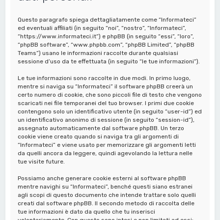
a
Questo paragrafo spiega dettagliatamente come “Informateci”
ed eventuali affiliati (in seguito “noi”, “nostro”, “Informateci”,
“https://www.informateci.it”) e phpBB (in seguito “essi”, “loro”,
“phpBB software”, “www.phpbb.com”, “phpBB Limited”, “phpBB
Teams”) usano le informazioni raccolte durante qualsiasi
sessione d’uso da te effettuata (in seguito “le tue informazioni”).
Le tue informazioni sono raccolte in due modi. In primo luogo,
mentre si naviga su “Informateci” il software phpBB creerà un
certo numero di cookie, che sono piccoli file di testo che vengono
scaricati nei file temporanei del tuo browser. I primi due cookie
contengono solo un identificativo utente (in seguito “user-id”) ed
un identificativo anonimo di sessione (in seguito “session-id”),
assegnato automaticamente dal software phpBB. Un terzo
cookie viene creato quando si naviga tra gli argomenti di
“Informateci” e viene usato per memorizzare gli argomenti letti
da quelli ancora da leggere, quindi agevolando la lettura nelle
tue visite future.
Possiamo anche generare cookie esterni al software phpBB
mentre navighi su “Informateci”, benché questi siano estranei
agli scopi di questo documento che intende trattare solo quelli
creati dal software phpBB. Il secondo metodo di raccolta delle
tue informazioni è dato da quello che tu inserisci
volontariamente. Con questo sono intesi e non limitati ad essi: