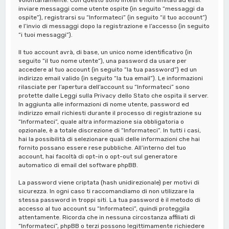
inviare messaggi come utente ospite (in seguito “messaggi da
ospite”), registrarsi su “Informateci” (in seguito “il tuo account”)
e l’invio di messaggi dopo la registrazione e l’accesso (in seguito
“i tuoi messaggi”).
Il tuo account avrà, di base, un unico nome identificativo (in
seguito “il tuo nome utente”), una password da usare per
accedere al tuo account (in seguito “la tua password”) ed un
indirizzo email valido (in seguito “la tua email”). Le informazioni
rilasciate per l’apertura dell’account su “Informateci” sono
protette dalle Leggi sulla Privacy dello Stato che ospita il server.
In aggiunta alle informazioni di nome utente, password ed
indirizzo email richiesti durante il processo di registrazione su
“Informateci”, quale altra informazione sia obbligatoria o
opzionale, è a totale discrezione di “Informateci”. In tutti i casi,
hai la possibilità di selezionare quali delle informazioni che hai
fornito possano essere rese pubbliche. All’interno del tuo
account, hai facoltà di opt-in o opt-out sul generatore
automatico di email del software phpBB.
La password viene criptata (hash unidirezionale) per motivi di
sicurezza. In ogni caso ti raccomandiamo di non utilizzare la
stessa password in troppi siti. La tua password è il metodo di
accesso al tuo account su “Informateci”, quindi proteggila
attentamente. Ricorda che in nessuna circostanza affiliati di
“Informateci”, phpBB o terzi possono legittimamente richiedere