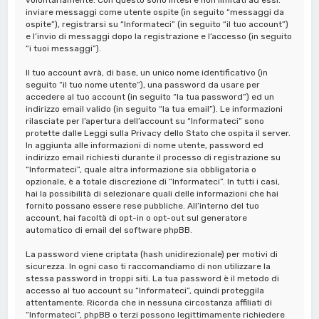
inviare messaggi come utente ospite (in seguito “messaggi da
ospite”), registrarsi su “Informateci” (in seguito “il tuo account”)
e l’invio di messaggi dopo la registrazione e l’accesso (in seguito
“i tuoi messaggi”).
Il tuo account avrà, di base, un unico nome identificativo (in
seguito “il tuo nome utente”), una password da usare per
accedere al tuo account (in seguito “la tua password”) ed un
indirizzo email valido (in seguito “la tua email”). Le informazioni
rilasciate per l’apertura dell’account su “Informateci” sono
protette dalle Leggi sulla Privacy dello Stato che ospita il server.
In aggiunta alle informazioni di nome utente, password ed
indirizzo email richiesti durante il processo di registrazione su
“Informateci”, quale altra informazione sia obbligatoria o
opzionale, è a totale discrezione di “Informateci”. In tutti i casi,
hai la possibilità di selezionare quali delle informazioni che hai
fornito possano essere rese pubbliche. All’interno del tuo
account, hai facoltà di opt-in o opt-out sul generatore
automatico di email del software phpBB.
La password viene criptata (hash unidirezionale) per motivi di
sicurezza. In ogni caso ti raccomandiamo di non utilizzare la
stessa password in troppi siti. La tua password è il metodo di
accesso al tuo account su “Informateci”, quindi proteggila
attentamente. Ricorda che in nessuna circostanza affiliati di
“Informateci”, phpBB o terzi possono legittimamente richiedere