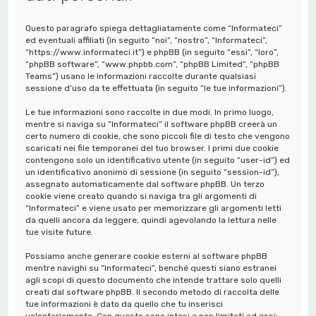
a
Questo paragrafo spiega dettagliatamente come “Informateci”
ed eventuali affiliati (in seguito “noi”, “nostro”, “Informateci”,
“https://www.informateci.it”) e phpBB (in seguito “essi”, “loro”,
“phpBB software”, “www.phpbb.com”, “phpBB Limited”, “phpBB
Teams”) usano le informazioni raccolte durante qualsiasi
sessione d’uso da te effettuata (in seguito “le tue informazioni”).
Le tue informazioni sono raccolte in due modi. In primo luogo,
mentre si naviga su “Informateci” il software phpBB creerà un
certo numero di cookie, che sono piccoli file di testo che vengono
scaricati nei file temporanei del tuo browser. I primi due cookie
contengono solo un identificativo utente (in seguito “user-id”) ed
un identificativo anonimo di sessione (in seguito “session-id”),
assegnato automaticamente dal software phpBB. Un terzo
cookie viene creato quando si naviga tra gli argomenti di
“Informateci” e viene usato per memorizzare gli argomenti letti
da quelli ancora da leggere, quindi agevolando la lettura nelle
tue visite future.
Possiamo anche generare cookie esterni al software phpBB
mentre navighi su “Informateci”, benché questi siano estranei
agli scopi di questo documento che intende trattare solo quelli
creati dal software phpBB. Il secondo metodo di raccolta delle
tue informazioni è dato da quello che tu inserisci
volontariamente. Con questo sono intesi e non limitati ad essi: