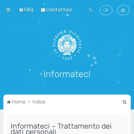
FAQ
Contattaci
Informateci
C
Home
Indice
e
r
Informateci - Trattamento dei
c
dati personali