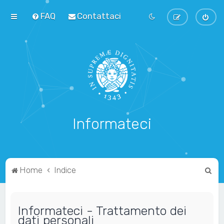
FAQ
Contattaci
Informateci
C
Home
Indice
e
r
Informateci - Trattamento dei
c
dati personali