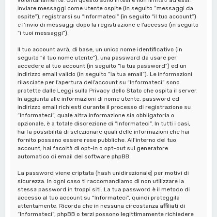
inviare messaggi come utente ospite (in seguito “messaggi da
ospite”), registrarsi su “Informateci” (in seguito “il tuo account”)
e l’invio di messaggi dopo la registrazione e l’accesso (in seguito
“i tuoi messaggi”).
Il tuo account avrà, di base, un unico nome identificativo (in
seguito “il tuo nome utente”), una password da usare per
accedere al tuo account (in seguito “la tua password”) ed un
indirizzo email valido (in seguito “la tua email”). Le informazioni
rilasciate per l’apertura dell’account su “Informateci” sono
protette dalle Leggi sulla Privacy dello Stato che ospita il server.
In aggiunta alle informazioni di nome utente, password ed
indirizzo email richiesti durante il processo di registrazione su
“Informateci”, quale altra informazione sia obbligatoria o
opzionale, è a totale discrezione di “Informateci”. In tutti i casi,
hai la possibilità di selezionare quali delle informazioni che hai
fornito possano essere rese pubbliche. All’interno del tuo
account, hai facoltà di opt-in o opt-out sul generatore
automatico di email del software phpBB.
La password viene criptata (hash unidirezionale) per motivi di
sicurezza. In ogni caso ti raccomandiamo di non utilizzare la
stessa password in troppi siti. La tua password è il metodo di
accesso al tuo account su “Informateci”, quindi proteggila
attentamente. Ricorda che in nessuna circostanza affiliati di
“Informateci”, phpBB o terzi possono legittimamente richiedere