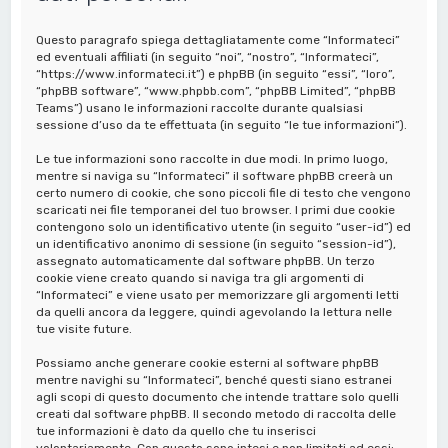
a
Questo paragrafo spiega dettagliatamente come “Informateci”
ed eventuali affiliati (in seguito “noi”, “nostro”, “Informateci”,
“https://www.informateci.it”) e phpBB (in seguito “essi”, “loro”,
“phpBB software”, “www.phpbb.com”, “phpBB Limited”, “phpBB
Teams”) usano le informazioni raccolte durante qualsiasi
sessione d’uso da te effettuata (in seguito “le tue informazioni”).
Le tue informazioni sono raccolte in due modi. In primo luogo,
mentre si naviga su “Informateci” il software phpBB creerà un
certo numero di cookie, che sono piccoli file di testo che vengono
scaricati nei file temporanei del tuo browser. I primi due cookie
contengono solo un identificativo utente (in seguito “user-id”) ed
un identificativo anonimo di sessione (in seguito “session-id”),
assegnato automaticamente dal software phpBB. Un terzo
cookie viene creato quando si naviga tra gli argomenti di
“Informateci” e viene usato per memorizzare gli argomenti letti
da quelli ancora da leggere, quindi agevolando la lettura nelle
tue visite future.
Possiamo anche generare cookie esterni al software phpBB
mentre navighi su “Informateci”, benché questi siano estranei
agli scopi di questo documento che intende trattare solo quelli
creati dal software phpBB. Il secondo metodo di raccolta delle
tue informazioni è dato da quello che tu inserisci
volontariamente. Con questo sono intesi e non limitati ad essi: