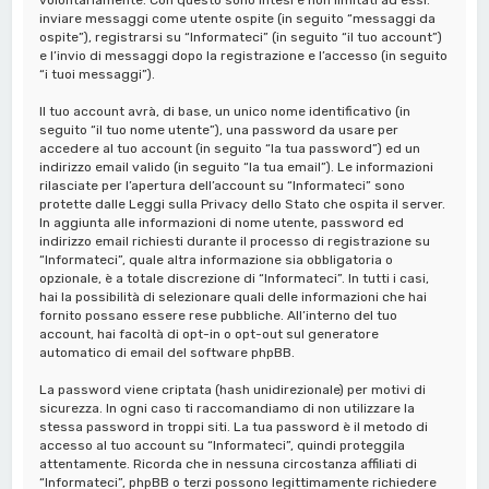
inviare messaggi come utente ospite (in seguito “messaggi da
ospite”), registrarsi su “Informateci” (in seguito “il tuo account”)
e l’invio di messaggi dopo la registrazione e l’accesso (in seguito
“i tuoi messaggi”).
Il tuo account avrà, di base, un unico nome identificativo (in
seguito “il tuo nome utente”), una password da usare per
accedere al tuo account (in seguito “la tua password”) ed un
indirizzo email valido (in seguito “la tua email”). Le informazioni
rilasciate per l’apertura dell’account su “Informateci” sono
protette dalle Leggi sulla Privacy dello Stato che ospita il server.
In aggiunta alle informazioni di nome utente, password ed
indirizzo email richiesti durante il processo di registrazione su
“Informateci”, quale altra informazione sia obbligatoria o
opzionale, è a totale discrezione di “Informateci”. In tutti i casi,
hai la possibilità di selezionare quali delle informazioni che hai
fornito possano essere rese pubbliche. All’interno del tuo
account, hai facoltà di opt-in o opt-out sul generatore
automatico di email del software phpBB.
La password viene criptata (hash unidirezionale) per motivi di
sicurezza. In ogni caso ti raccomandiamo di non utilizzare la
stessa password in troppi siti. La tua password è il metodo di
accesso al tuo account su “Informateci”, quindi proteggila
attentamente. Ricorda che in nessuna circostanza affiliati di
“Informateci”, phpBB o terzi possono legittimamente richiedere