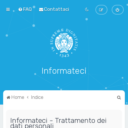
FAQ
Contattaci
Informateci
C
Home
Indice
e
r
Informateci - Trattamento dei
c
dati personali