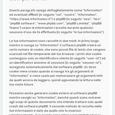
a
Questo paragrafo spiega dettagliatamente come “Informateci”
ed eventuali affiliati (in seguito “noi”, “nostro”, “Informateci”,
“https://www.informateci.it”) e phpBB (in seguito “essi”, “loro”,
“phpBB software”, “www.phpbb.com”, “phpBB Limited”, “phpBB
Teams”) usano le informazioni raccolte durante qualsiasi
sessione d’uso da te effettuata (in seguito “le tue informazioni”).
Le tue informazioni sono raccolte in due modi. In primo luogo,
mentre si naviga su “Informateci” il software phpBB creerà un
certo numero di cookie, che sono piccoli file di testo che vengono
scaricati nei file temporanei del tuo browser. I primi due cookie
contengono solo un identificativo utente (in seguito “user-id”) ed
un identificativo anonimo di sessione (in seguito “session-id”),
assegnato automaticamente dal software phpBB. Un terzo
cookie viene creato quando si naviga tra gli argomenti di
“Informateci” e viene usato per memorizzare gli argomenti letti
da quelli ancora da leggere, quindi agevolando la lettura nelle
tue visite future.
Possiamo anche generare cookie esterni al software phpBB
mentre navighi su “Informateci”, benché questi siano estranei
agli scopi di questo documento che intende trattare solo quelli
creati dal software phpBB. Il secondo metodo di raccolta delle
tue informazioni è dato da quello che tu inserisci
volontariamente. Con questo sono intesi e non limitati ad essi: