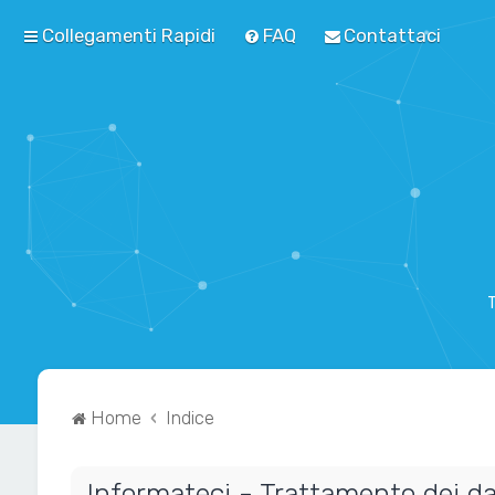
Collegamenti Rapidi
FAQ
Contattaci
T
Home
Indice
Informateci - Trattamento dei da