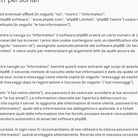
entuali affiliati (in seguito “noi”, “nostro”, “Informateci”,
”, “phpBB software”, “www.phpbb.com”, “phpBB Limited”, “phpBB Teams”) usano l
ttuata (in seguito “le tue informazioni”).
entre si naviga su “Informateci” il software phpBB creerà un certo numero di c
oranei del tuo browser. I primi due cookie contengono solo un identificativo ute
n seguito “session-id”), assegnato automaticamente dal software phpBB. Un ter
mateci” e viene usato per memorizzare gli argomenti letti da quelli ancora da
e navighi su “Informateci”, benché questi siano estranei agli scopi di quest
hpBB. Il secondo metodo di raccolta delle tue informazioni è dato da quello c
 ad essi: inviare messaggi come utente ospite (in seguito “messaggi da ospite”
o di messaggi dopo la registrazione e l’accesso (in seguito “i tuoi messaggi”).
guito “il tuo nome utente”), una password da usare per accedere al tuo account 
 “la tua email”). Le informazioni rilasciate per l’apertura dell’account su
 che ospita il server. In aggiunta alle informazioni di nome utente, password e
Informateci”, quale altra informazione sia obbligatoria o opzionale, è a totale
 selezionare quali delle informazioni che hai fornito possano essere rese pubblich
generatore automatico di email del software phpBB.
icurezza. In ogni caso ti raccomandiamo di non utilizzare la stessa password in
“Informateci”, quindi proteggila attentamente. Ricorda che in nessuna circosta