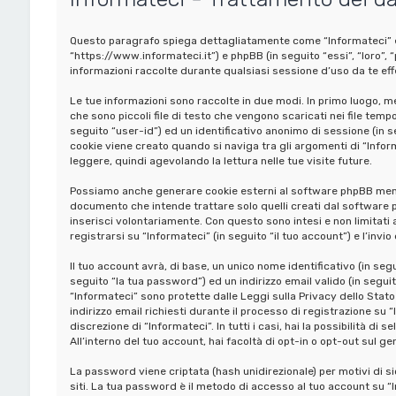
Questo paragrafo spiega dettagliatamente come “Informateci” ed ev
“https://www.informateci.it”) e phpBB (in seguito “essi”, “loro
informazioni raccolte durante qualsiasi sessione d’uso da te effe
Le tue informazioni sono raccolte in due modi. In primo luogo, m
che sono piccoli file di testo che vengono scaricati nei file temp
seguito “user-id”) ed un identificativo anonimo di sessione (i
cookie viene creato quando si naviga tra gli argomenti di “Infor
leggere, quindi agevolando la lettura nelle tue visite future.
Possiamo anche generare cookie esterni al software phpBB mentr
documento che intende trattare solo quelli creati dal software p
inserisci volontariamente. Con questo sono intesi e non limitati
registrarsi su “Informateci” (in seguito “il tuo account”) e l’invi
Il tuo account avrà, di base, un unico nome identificativo (in se
seguito “la tua password”) ed un indirizzo email valido (in seguito
“Informateci” sono protette dalle Leggi sulla Privacy dello Stato
indirizzo email richiesti durante il processo di registrazione su “
discrezione di “Informateci”. In tutti i casi, hai la possibilità di
All’interno del tuo account, hai facoltà di opt-in o opt-out sul 
La password viene criptata (hash unidirezionale) per motivi di s
siti. La tua password è il metodo di accesso al tuo account su 