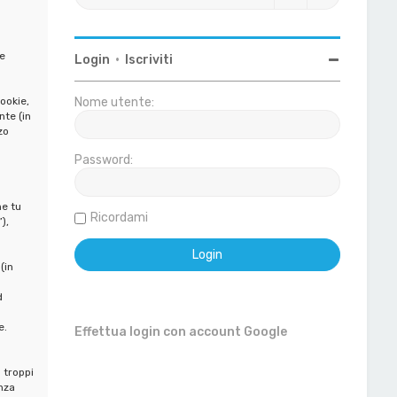
e
Login
•
Iscriviti
ookie,
Nome utente:
nte (in
zo
Password:
o
he tu
Ricordami
),
(in
d
e.
Effettua login con account Google
 troppi
nza