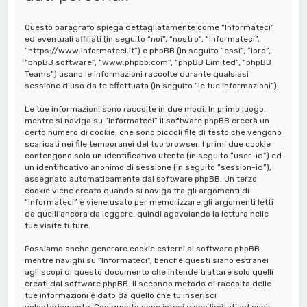
a
Questo paragrafo spiega dettagliatamente come “Informateci”
ed eventuali affiliati (in seguito “noi”, “nostro”, “Informateci”,
“https://www.informateci.it”) e phpBB (in seguito “essi”, “loro”,
“phpBB software”, “www.phpbb.com”, “phpBB Limited”, “phpBB
Teams”) usano le informazioni raccolte durante qualsiasi
sessione d’uso da te effettuata (in seguito “le tue informazioni”).
Le tue informazioni sono raccolte in due modi. In primo luogo,
mentre si naviga su “Informateci” il software phpBB creerà un
certo numero di cookie, che sono piccoli file di testo che vengono
scaricati nei file temporanei del tuo browser. I primi due cookie
contengono solo un identificativo utente (in seguito “user-id”) ed
un identificativo anonimo di sessione (in seguito “session-id”),
assegnato automaticamente dal software phpBB. Un terzo
cookie viene creato quando si naviga tra gli argomenti di
“Informateci” e viene usato per memorizzare gli argomenti letti
da quelli ancora da leggere, quindi agevolando la lettura nelle
tue visite future.
Possiamo anche generare cookie esterni al software phpBB
mentre navighi su “Informateci”, benché questi siano estranei
agli scopi di questo documento che intende trattare solo quelli
creati dal software phpBB. Il secondo metodo di raccolta delle
tue informazioni è dato da quello che tu inserisci
volontariamente. Con questo sono intesi e non limitati ad essi: