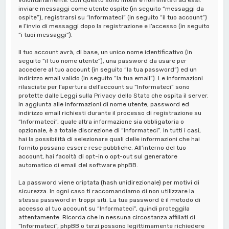
inviare messaggi come utente ospite (in seguito “messaggi da
ospite”), registrarsi su “Informateci” (in seguito “il tuo account”)
e l’invio di messaggi dopo la registrazione e l’accesso (in seguito
“i tuoi messaggi”).
Il tuo account avrà, di base, un unico nome identificativo (in
seguito “il tuo nome utente”), una password da usare per
accedere al tuo account (in seguito “la tua password”) ed un
indirizzo email valido (in seguito “la tua email”). Le informazioni
rilasciate per l’apertura dell’account su “Informateci” sono
protette dalle Leggi sulla Privacy dello Stato che ospita il server.
In aggiunta alle informazioni di nome utente, password ed
indirizzo email richiesti durante il processo di registrazione su
“Informateci”, quale altra informazione sia obbligatoria o
opzionale, è a totale discrezione di “Informateci”. In tutti i casi,
hai la possibilità di selezionare quali delle informazioni che hai
fornito possano essere rese pubbliche. All’interno del tuo
account, hai facoltà di opt-in o opt-out sul generatore
automatico di email del software phpBB.
La password viene criptata (hash unidirezionale) per motivi di
sicurezza. In ogni caso ti raccomandiamo di non utilizzare la
stessa password in troppi siti. La tua password è il metodo di
accesso al tuo account su “Informateci”, quindi proteggila
attentamente. Ricorda che in nessuna circostanza affiliati di
“Informateci”, phpBB o terzi possono legittimamente richiedere