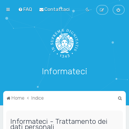
FAQ
Contattaci
Informateci
C
Home
Indice
e
r
Informateci - Trattamento dei
c
dati personali