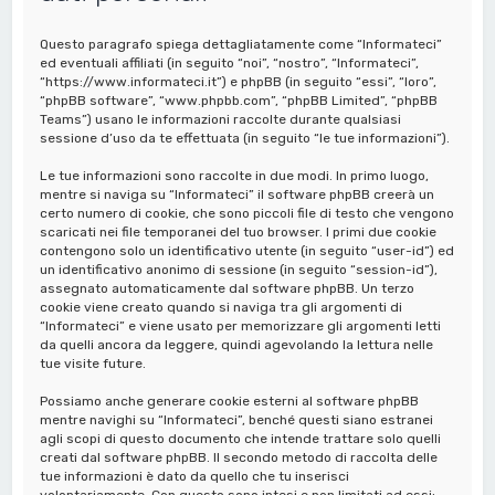
a
Questo paragrafo spiega dettagliatamente come “Informateci”
ed eventuali affiliati (in seguito “noi”, “nostro”, “Informateci”,
“https://www.informateci.it”) e phpBB (in seguito “essi”, “loro”,
“phpBB software”, “www.phpbb.com”, “phpBB Limited”, “phpBB
Teams”) usano le informazioni raccolte durante qualsiasi
sessione d’uso da te effettuata (in seguito “le tue informazioni”).
Le tue informazioni sono raccolte in due modi. In primo luogo,
mentre si naviga su “Informateci” il software phpBB creerà un
certo numero di cookie, che sono piccoli file di testo che vengono
scaricati nei file temporanei del tuo browser. I primi due cookie
contengono solo un identificativo utente (in seguito “user-id”) ed
un identificativo anonimo di sessione (in seguito “session-id”),
assegnato automaticamente dal software phpBB. Un terzo
cookie viene creato quando si naviga tra gli argomenti di
“Informateci” e viene usato per memorizzare gli argomenti letti
da quelli ancora da leggere, quindi agevolando la lettura nelle
tue visite future.
Possiamo anche generare cookie esterni al software phpBB
mentre navighi su “Informateci”, benché questi siano estranei
agli scopi di questo documento che intende trattare solo quelli
creati dal software phpBB. Il secondo metodo di raccolta delle
tue informazioni è dato da quello che tu inserisci
volontariamente. Con questo sono intesi e non limitati ad essi: