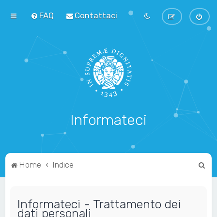
FAQ
Contattaci
Informateci
C
Home
Indice
e
r
Informateci - Trattamento dei
c
dati personali