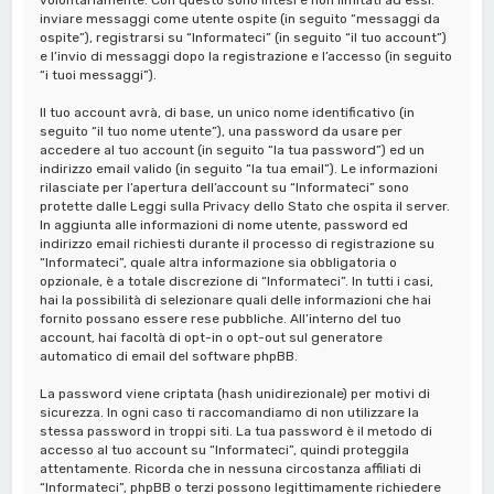
inviare messaggi come utente ospite (in seguito “messaggi da
ospite”), registrarsi su “Informateci” (in seguito “il tuo account”)
e l’invio di messaggi dopo la registrazione e l’accesso (in seguito
“i tuoi messaggi”).
Il tuo account avrà, di base, un unico nome identificativo (in
seguito “il tuo nome utente”), una password da usare per
accedere al tuo account (in seguito “la tua password”) ed un
indirizzo email valido (in seguito “la tua email”). Le informazioni
rilasciate per l’apertura dell’account su “Informateci” sono
protette dalle Leggi sulla Privacy dello Stato che ospita il server.
In aggiunta alle informazioni di nome utente, password ed
indirizzo email richiesti durante il processo di registrazione su
“Informateci”, quale altra informazione sia obbligatoria o
opzionale, è a totale discrezione di “Informateci”. In tutti i casi,
hai la possibilità di selezionare quali delle informazioni che hai
fornito possano essere rese pubbliche. All’interno del tuo
account, hai facoltà di opt-in o opt-out sul generatore
automatico di email del software phpBB.
La password viene criptata (hash unidirezionale) per motivi di
sicurezza. In ogni caso ti raccomandiamo di non utilizzare la
stessa password in troppi siti. La tua password è il metodo di
accesso al tuo account su “Informateci”, quindi proteggila
attentamente. Ricorda che in nessuna circostanza affiliati di
“Informateci”, phpBB o terzi possono legittimamente richiedere