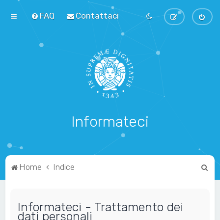
FAQ
Contattaci
Informateci
C
Home
Indice
e
r
Informateci - Trattamento dei
c
dati personali