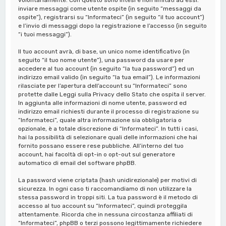
inviare messaggi come utente ospite (in seguito “messaggi da
ospite”), registrarsi su “Informateci” (in seguito “il tuo account”)
e l’invio di messaggi dopo la registrazione e l’accesso (in seguito
“i tuoi messaggi”).
Il tuo account avrà, di base, un unico nome identificativo (in
seguito “il tuo nome utente”), una password da usare per
accedere al tuo account (in seguito “la tua password”) ed un
indirizzo email valido (in seguito “la tua email”). Le informazioni
rilasciate per l’apertura dell’account su “Informateci” sono
protette dalle Leggi sulla Privacy dello Stato che ospita il server.
In aggiunta alle informazioni di nome utente, password ed
indirizzo email richiesti durante il processo di registrazione su
“Informateci”, quale altra informazione sia obbligatoria o
opzionale, è a totale discrezione di “Informateci”. In tutti i casi,
hai la possibilità di selezionare quali delle informazioni che hai
fornito possano essere rese pubbliche. All’interno del tuo
account, hai facoltà di opt-in o opt-out sul generatore
automatico di email del software phpBB.
La password viene criptata (hash unidirezionale) per motivi di
sicurezza. In ogni caso ti raccomandiamo di non utilizzare la
stessa password in troppi siti. La tua password è il metodo di
accesso al tuo account su “Informateci”, quindi proteggila
attentamente. Ricorda che in nessuna circostanza affiliati di
“Informateci”, phpBB o terzi possono legittimamente richiedere