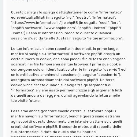
a
Questo paragrafo spiega dettagliatamente come “Informateci”
ed eventuali affiliati (in seguito “noi”, “nostro”, “Informateci”,
“https://www.informateci.it”) e phpBB (in seguito “essi”, “loro”,
“phpBB software”, “www.phpbb.com”, “phpBB Limited”, “phpBB
Teams”) usano le informazioni raccolte durante qualsiasi
sessione d’uso da te effettuata (in seguito “le tue informazioni”).
Le tue informazioni sono raccolte in due modi. In primo luogo,
mentre si naviga su “Informateci” il software phpBB creerà un
certo numero di cookie, che sono piccoli file di testo che vengono
scaricati nei file temporanei del tuo browser. I primi due cookie
contengono solo un identificativo utente (in seguito “user-id”) ed
un identificativo anonimo di sessione (in seguito “session-id”),
assegnato automaticamente dal software phpBB. Un terzo
cookie viene creato quando si naviga tra gli argomenti di
“Informateci” e viene usato per memorizzare gli argomenti letti
da quelli ancora da leggere, quindi agevolando la lettura nelle
tue visite future.
Possiamo anche generare cookie esterni al software phpBB
mentre navighi su “Informateci”, benché questi siano estranei
agli scopi di questo documento che intende trattare solo quelli
creati dal software phpBB. Il secondo metodo di raccolta delle
tue informazioni è dato da quello che tu inserisci
volontariamente. Con questo sono intesi e non limitati ad essi: