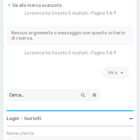
a
Vai alla ricerca avanzata
La ricerca ha trovato 0 risultati • Pagina
1
di
1
Nessun argomento o messaggio con questo criterio
di ricerca.
La ricerca ha trovato 0 risultati • Pagina
1
di
1
Vai a
Cerca
Ricerca avanzata
Login
•
Iscriviti
Nome utente: