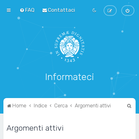
FAQ
Contattaci
Informateci
C
Home
Indice
Cerca
Argomenti attivi
e
r
Argomenti attivi
c