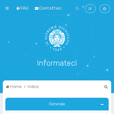
FAQ
Contattaci
Informateci
C
Home
Indice
e
r
Generale
c