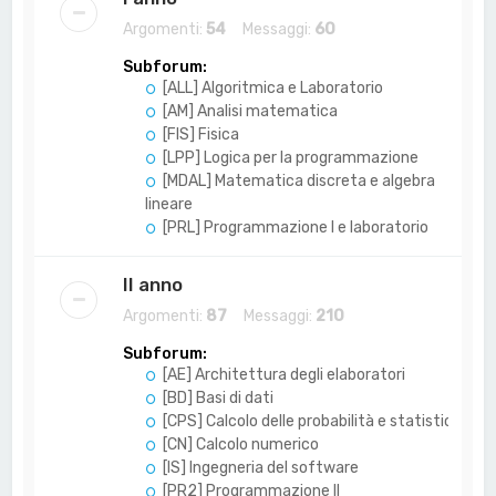
Argomenti:
54
Messaggi:
60
Subforum:
[ALL] Algoritmica e Laboratorio
[AM] Analisi matematica
[FIS] Fisica
[LPP] Logica per la programmazione
[MDAL] Matematica discreta e algebra
lineare
[PRL] Programmazione I e laboratorio
II anno
Argomenti:
87
Messaggi:
210
Subforum:
[AE] Architettura degli elaboratori
[BD] Basi di dati
[CPS] Calcolo delle probabilità e statistica
[CN] Calcolo numerico
[IS] Ingegneria del software
[PR2] Programmazione II