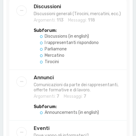
a
Discussioni
Discussioni generali (Tirocini, mercatini, ecc.)
Argomenti:
113
Messaggi:
118
Subforum:
Discussions (in english)
I rappresentanti rispondono
Parliamone
Mercatino
Tirocini
Annunci
Comunicazioni da parte dei rappresentanti,
offerte formative e di lavoro.
Argomenti:
7
Messaggi:
7
Subforum:
Announcements (in english)
Eventi
Dove vanno gli informateci?