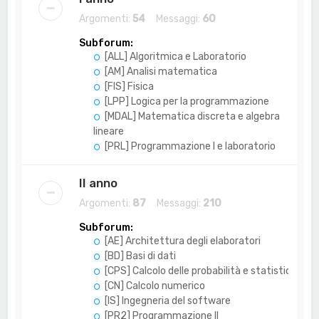
Argomenti:
54
Messaggi:
60
Subforum:
[ALL] Algoritmica e Laboratorio
[AM] Analisi matematica
[FIS] Fisica
[LPP] Logica per la programmazione
[MDAL] Matematica discreta e algebra
lineare
[PRL] Programmazione I e laboratorio
II anno
Argomenti:
87
Messaggi:
210
Subforum:
[AE] Architettura degli elaboratori
[BD] Basi di dati
[CPS] Calcolo delle probabilità e statistica
[CN] Calcolo numerico
[IS] Ingegneria del software
[PR2] Programmazione II