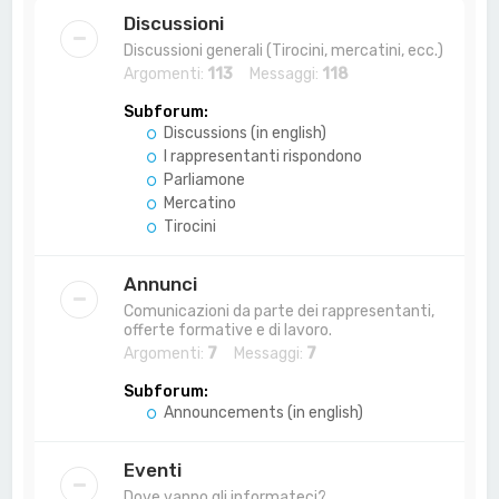
a
Discussioni
Discussioni generali (Tirocini, mercatini, ecc.)
Argomenti:
113
Messaggi:
118
Subforum:
Discussions (in english)
I rappresentanti rispondono
Parliamone
Mercatino
Tirocini
Annunci
Comunicazioni da parte dei rappresentanti,
offerte formative e di lavoro.
Argomenti:
7
Messaggi:
7
Subforum:
Announcements (in english)
Eventi
Dove vanno gli informateci?