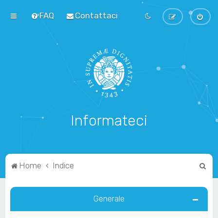
FAQ
Contattaci
Informateci
C
Home
Indice
e
r
Generale
c