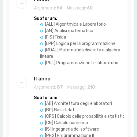
Argomenti:
54
Messaggi:
60
Subforum:
[ALL] Algoritmica e Laboratorio
[AM] Analisi matematica
[FIS] Fisica
[LPP] Logica per la programmazione
[MDAL] Matematica discreta e algebra
lineare
[PRL] Programmazione I e laboratorio
II anno
Argomenti:
87
Messaggi:
210
Subforum:
[AE] Architettura degli elaboratori
[BD] Basi di dati
[CPS] Calcolo delle probabilità e statistica
[CN] Calcolo numerico
[IS] Ingegneria del software
[PR2] Programmazione II