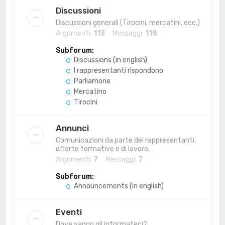
a
Discussioni
Discussioni generali (Tirocini, mercatini, ecc.)
Argomenti:
113
Messaggi:
118
Subforum:
Discussions (in english)
I rappresentanti rispondono
Parliamone
Mercatino
Tirocini
Annunci
Comunicazioni da parte dei rappresentanti,
offerte formative e di lavoro.
Argomenti:
7
Messaggi:
7
Subforum:
Announcements (in english)
Eventi
Dove vanno gli informateci?