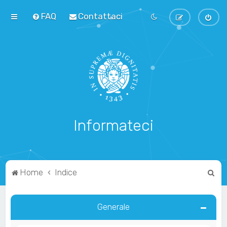
FAQ
Contattaci
Informateci
C
Home
Indice
e
r
Generale
c