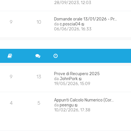
t
e
28/09/2023, 12:03
i
s
i
d
o
s
m
i
a
o
u
Domande orale 13/01/2026 - Pr…
g
m
9
10
l
V
da
c.poscia04
g
e
t
e
06/06/2026, 16:33
i
s
i
d
o
s
m
i
a
o
u
g
m
l
g
e
t
i
s
i
o
s
m
a
o
g
m
Prove di Recupero 2025
9
13
g
V
e
da
JohnPork
i
e
s
19/05/2026, 15:09
o
d
s
i
a
u
g
Appunti Calcolo Numerico (Cor…
4
5
l
g
V
da
peengu
t
i
e
10/02/2026, 17:38
i
o
d
m
i
o
u
m
l