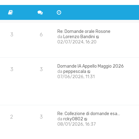
t
a
i
g
m
g
o
i
m
o
e
Re: Domande orale Rosone
3
6
s
V
da
Lorenzo Bandini
s
e
02/07/2024, 16:20
a
d
g
i
g
u
i
l
Domande IA Appello Maggio 2026
o
t
3
3
V
da
peppescala
i
e
07/06/2026, 11:31
m
d
o
i
m
u
e
l
s
t
s
i
a
m
Re: Collezione di domande esa…
g
2
3
V
o
da
rcky0802
g
e
m
08/01/2026, 16:37
i
d
e
o
i
s