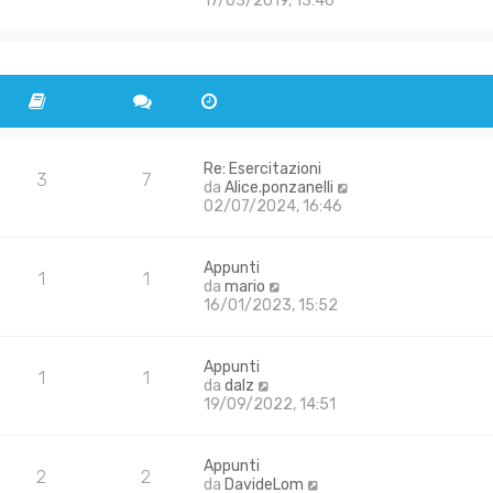
17/03/2019, 13:46
m
d
e
i
s
u
s
l
a
t
g
i
g
m
i
o
o
m
Re: Esercitazioni
3
7
e
V
da
Alice.ponzanelli
s
e
02/07/2024, 16:46
s
d
a
i
g
u
Appunti
1
1
g
l
V
da
mario
i
t
e
16/01/2023, 15:52
o
i
d
m
i
o
u
Appunti
m
1
1
l
V
da
dalz
e
t
e
19/09/2022, 14:51
s
i
d
s
m
i
a
o
u
Appunti
g
m
2
2
l
V
da
DavideLom
g
e