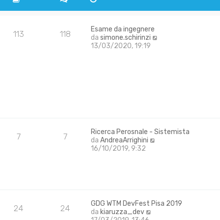
Esame da ingegnere
113
118
V
da
simone.schirinzi
e
13/03/2020, 19:19
d
i
u
l
t
i
m
o
m
e
Ricerca Perosnale - Sistemista
7
7
s
V
da
AndreaArrighini
s
e
16/10/2019, 9:32
a
d
g
i
g
u
i
l
o
t
i
GDG WTM DevFest Pisa 2019
m
24
24
V
da
kiaruzza_dev
o
e