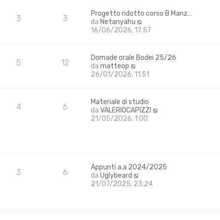
e
t
s
Progetto ridotto corso B Manz…
i
3
3
s
V
da
Netanyahu
m
a
e
16/06/2026, 17:57
o
g
d
m
g
i
e
i
u
s
Domade orale Bodei 25/26
5
12
o
l
s
V
da
matteop
t
a
e
26/01/2026, 11:51
i
g
d
m
g
i
o
i
u
Materiale di studio
m
4
6
o
l
V
da
VALERIOCAPIZZI
e
t
e
21/05/2026, 1:00
s
i
d
s
m
i
a
o
u
g
m
l
g
e
t
i
s
Appunti a.a 2024/2025
i
3
6
o
s
V
da
Uglybeard
m
a
e
21/07/2025, 23:24
o
g
d
m
g
i
e
i
u
s
o
l
s