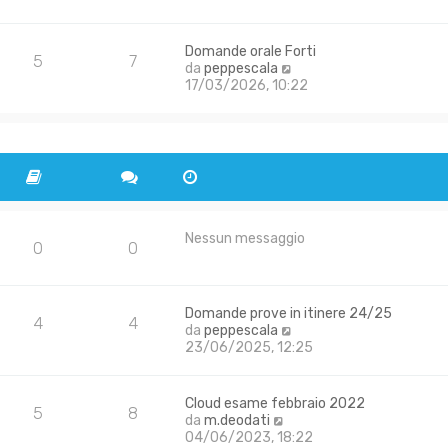
u
s
l
a
t
g
Domande orale Forti
i
g
5
7
V
da
peppescala
m
i
e
17/03/2026, 10:22
o
o
d
m
i
e
u
s
l
s
t
a
i
g
m
g
o
i
m
Nessun messaggio
o
0
0
e
s
s
a
Domande prove in itinere 24/25
4
4
g
V
da
peppescala
g
e
23/06/2025, 12:25
i
d
o
i
u
Cloud esame febbraio 2022
5
8
l
V
da
m.deodati
t
e
04/06/2023, 18:22