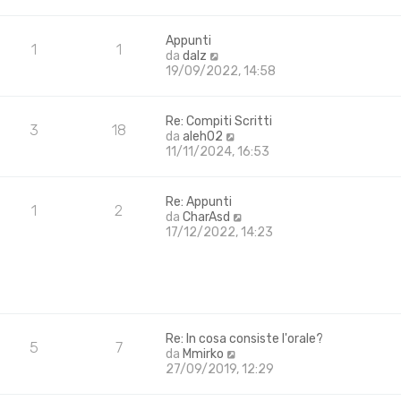
i
d
m
i
o
u
Appunti
m
1
1
l
V
da
dalz
e
t
e
19/09/2022, 14:58
s
i
d
s
m
i
a
o
u
Re: Compiti Scritti
g
m
3
18
l
V
da
aleh02
g
e
t
e
11/11/2024, 16:53
i
s
i
d
o
s
m
i
a
o
u
Re: Appunti
g
m
1
2
l
V
da
CharAsd
g
e
t
e
17/12/2022, 14:23
i
s
i
d
o
s
m
i
a
o
u
g
m
l
g
e
t
i
s
i
o
s
m
Re: In cosa consiste l'orale?
5
7
a
V
o
da
Mmirko
g
e
m
27/09/2019, 12:29
g
d
e
i
i
s