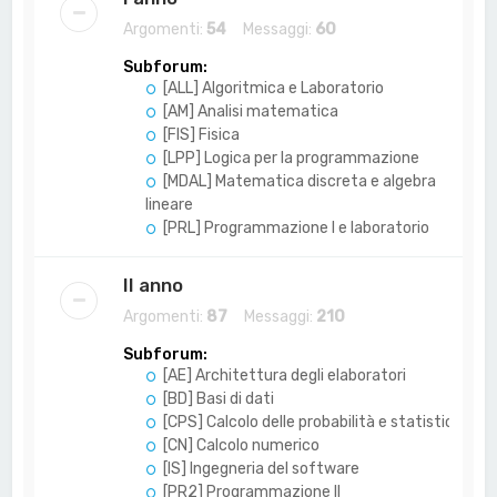
Argomenti:
54
Messaggi:
60
Subforum:
[ALL] Algoritmica e Laboratorio
[AM] Analisi matematica
[FIS] Fisica
[LPP] Logica per la programmazione
[MDAL] Matematica discreta e algebra
lineare
[PRL] Programmazione I e laboratorio
II anno
Argomenti:
87
Messaggi:
210
Subforum:
[AE] Architettura degli elaboratori
[BD] Basi di dati
[CPS] Calcolo delle probabilità e statistica
[CN] Calcolo numerico
[IS] Ingegneria del software
[PR2] Programmazione II