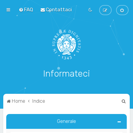
FAQ
Contattaci
Informateci
C
Home
Indice
e
r
Generale
c