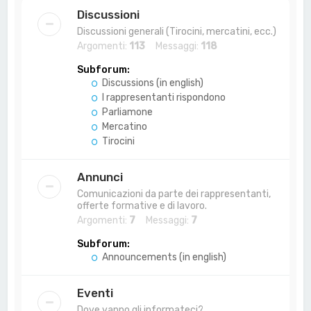
a
Discussioni
Discussioni generali (Tirocini, mercatini, ecc.)
Argomenti:
113
Messaggi:
118
Subforum:
Discussions (in english)
I rappresentanti rispondono
Parliamone
Mercatino
Tirocini
Annunci
Comunicazioni da parte dei rappresentanti,
offerte formative e di lavoro.
Argomenti:
7
Messaggi:
7
Subforum:
Announcements (in english)
Eventi
Dove vanno gli informateci?