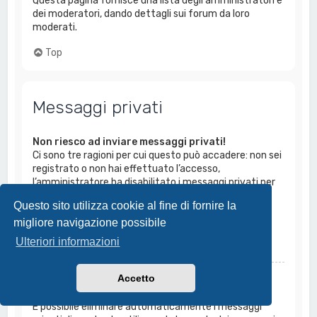
Questa pagina fornisce una lista degli amministratori e
dei moderatori, dando dettagli sui forum da loro
moderati.
Top
Messaggi privati
Non riesco ad inviare messaggi privati!
Ci sono tre ragioni per cui questo può accadere: non sei
registrato o non hai effettuato l’accesso,
l’amministratore ha disabilitato i messaggi privati per
tutto il Forum, oppure li ha disabilitati solo a te. Se il
Questo sito utilizza cookie al fine di fornire la
tuo caso è l’ultimo, prova a chiederne il motivo
migliore navigazione possibile
all’amministratore.
Ulteriori informazioni
Top
Accetto
Continuano ad arrivarmi messaggi privati
indesiderati!
È possibile eliminare automaticamente i messaggi