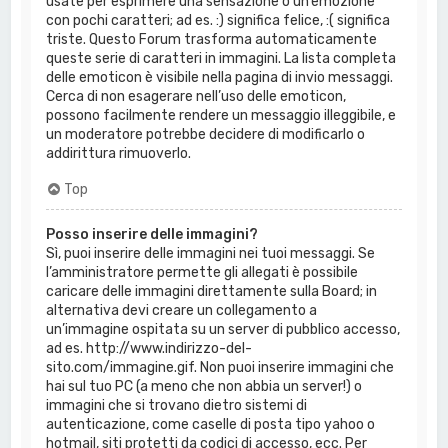
usate per esprimere una sensazione o un’emozione
con pochi caratteri; ad es. :) significa felice, :( significa
triste. Questo Forum trasforma automaticamente
queste serie di caratteri in immagini. La lista completa
delle emoticon è visibile nella pagina di invio messaggi.
Cerca di non esagerare nell’uso delle emoticon,
possono facilmente rendere un messaggio illeggibile, e
un moderatore potrebbe decidere di modificarlo o
addirittura rimuoverlo.
Top
Posso inserire delle immagini?
Sì, puoi inserire delle immagini nei tuoi messaggi. Se
l’amministratore permette gli allegati è possibile
caricare delle immagini direttamente sulla Board; in
alternativa devi creare un collegamento a
un’immagine ospitata su un server di pubblico accesso,
ad es. http://www.indirizzo-del-
sito.com/immagine.gif. Non puoi inserire immagini che
hai sul tuo PC (a meno che non abbia un server!) o
immagini che si trovano dietro sistemi di
autenticazione, come caselle di posta tipo yahoo o
hotmail, siti protetti da codici di accesso, ecc. Per