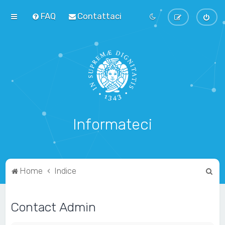
FAQ
Contattaci
Informateci
C
Home
Indice
e
r
Contact Admin
c