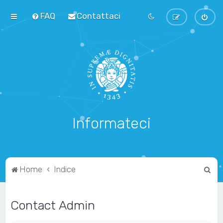
FAQ
Contattaci
Informateci
C
Home
Indice
e
r
Contact Admin
c